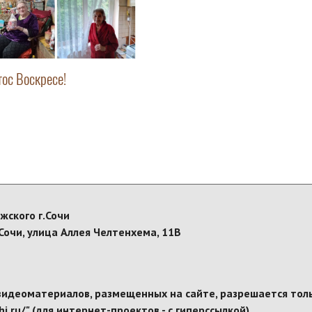
тос Воскресе!
жского г.Сочи
Сочи, улица Аллея Челтенхема, 11В
видеоматериалов, размещенных на сайте, разрешается толь
i.ru/" (для интернет-проектов - с гиперссылкой).