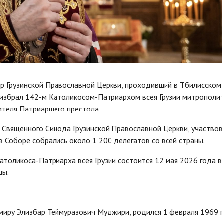
р Грузинской Православной Церкви, проходивший в Тбилисском
 избрал 142-м Католикосом-Патриархом всея Грузии митрополи
ителя Патриаршего престола.
в Священного Синода Грузинской Православной Церкви, участво
 в Соборе собрались около 1 200 делегатов со всей страны.
толикоса-Патриарха всея Грузии состоится 12 мая 2026 года в
цы.
миру Элизбар Теймуразович Муджири, родился 1 февраля 1969 