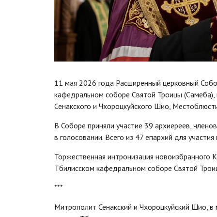
11 мая 2026 года Расширенный церковный Собо
кафедральном соборе Святой Троицы (Самеба),
Сенакского и Чхороцкуйского Шио, Местоблюст
В Соборе приняли участие 39 архиереев, члено
в голосовании. Всего из 47 епархий для участия
Торжественная интронизация новоизбранного Ка
Тбилисском кафедральном соборе Святой Трои
***
Митрополит Сенакский и Чхороцкуйский Шио, в 