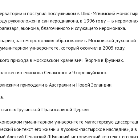
серватории и поступил послушником в Шио-Мгвимский монастырь
оду рукоположен в сан иеродиакона, в 1996 году — в иеромонах
рапезаря, эконома, благочинного и служащего иеромонаха.
инарию, затем продолжил образование в Московской духовной
уманитарном университете, который окончил в 2005 году.
ого прихода в московском храме вмч. Георгия в Грузинах.
положен во епископа Сенакского и Чхороцкуйского.
зинскими приходами в Австралии и Новой Зеландии.
а.
 святых Грузинской Православной Церкви.
хоновском гуманитарном университете магистерскую диссертац
еский контекст его жизни и духовно-пастырское наследие», а в
 Алексий Сенакский (Шушания), исторический контекст его жиз