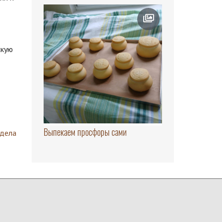
скую
Выпекаем просфоры сами
здела