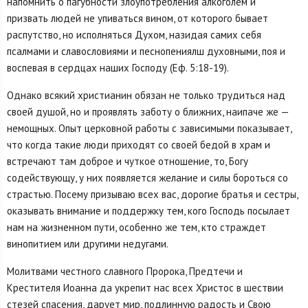
напомнить о пагубности злоупотребления алкоголем и
призвать людей не упиваться вином, от которого бывает
распутство, но исполняться Духом, назидая самих себя
псалмами и славословиями и песнопениялш духовными, поя и
воспевая в сердцах наших Господу (Еф. 5:18-19).
Однако всякий христианин обязан не только трудиться над
своей душой, но и проявлять заботу о ближних, наипаче же —
немощных. Опыт церковной работы с зависимыми показывает,
что когда такие люди приходят со своей бедой в храм и
встречают там доброе и чуткое отношение, то, Богу
содействующу, у них появляется желание и силы бороться со
страстью. Посему призываю всех вас, дорогие братья и сестры,
оказывать внимание и поддержку тем, кого Господь посылает
нам на жизненном пути, особенно же тем, кто страждет
винопитием или другими недугами.
Молитвами честного славного Пророка, Предтечи и
Крестителя Иоанна да укрепит нас всех Христос в шествии
стезей спасения, дарует мир, подлинную радость и Свою