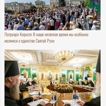
Патриарх Кирилл: В наше нелегкое время мы особенно
молимся о единстве Святой Руси