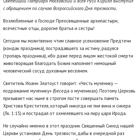
Святейший Патриарх Московский и всея Руси Кирилл выступил
с обращением по случаю Всероссийского Дня трезвости.
Возлюбленные о Господе Преосвященные архипастыри,
всечестные отцы, дорогие братья и сестры!
Сегодня мы молитвенно чтим славное усекновение Предтечи
(кондак праздника), пострадавшего за истину, радуяся
(тропарь праздника), ибо даже перед лицом жестокой смерти
животворящая благодать Божия наполняет немощный
человеческий сосуд духовным веселием.
Святитель Иоанн Златоуст говорит: «Честь мученику —
подражание мученику» (Беседа о мучениках). Поэтому Церковь
призывает нас ныне в строгом посте совершать память
Христова Крестителя, который никогда не пил вина и сикера
(Лк. 1:15) и пострадал от охмелевшего на пиру царя Ирода.
Не случайно именно в этот праздник Священный Синод нашей
Церкви установил День трезвости, дабы в очередной раз