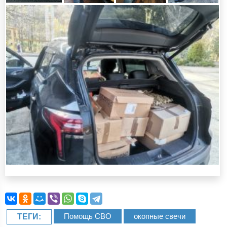
Помощь СВО
окопные свечи
ТЕГИ: