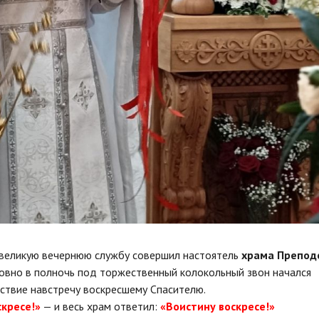
великую вечернюю службу совершил настоятель
храма Препод
Ровно в полночь под торжественный колокольный звон начался
ствие навстречу воскресшему Спасителю.
скресе!»
— и весь храм ответил:
«Воистину воскресе!»