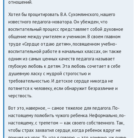
отношений.
Хотел бы процитировать В.А. Сухомлинского, нашего
известного педагога-новатора. Он убежден, что
воспитательный процесс представляет собой духовное
общение между учителем и учеником. В своем главном
труде «Сердце отдаю детям», посвященном учебно-
воспитательной работе в начальных классах, он также
одним из самых ценных качеств педагога называет
глубокую любовь к детям. Эта любовь сочетает в себе
душевную ласку с мудрой строгостью и
требовательностью. И детское сердце никогда не
потянется к человеку, если обнаружит безразличие и
черствость.
Вот это, наверное, — самое тяжелое для педагога. По-
настоящему полюбить чужого ребенка. Неформально, по-
настоящему, с трепетом — как своего собственного. Так,
чтобы страх захватил сердце, когда ребенок вдруг не
пришел на урок. То, что я говорю, — это, конечно, уж очень