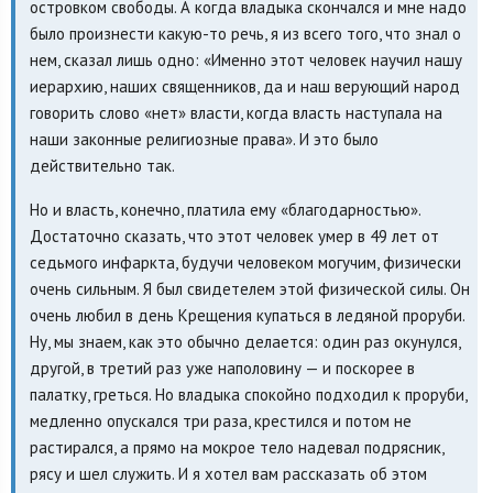
островком свободы. А когда владыка скончался и мне надо
было произнести какую-то речь, я из всего того, что знал о
нем, сказал лишь одно: «Именно этот человек научил нашу
иерархию, наших священников, да и наш верующий народ
говорить слово «нет» власти, когда власть наступала на
наши законные религиозные права». И это было
действительно так.
Но и власть, конечно, платила ему «благодарностью».
Достаточно сказать, что этот человек умер в 49 лет от
седьмого инфаркта, будучи человеком могучим, физически
очень сильным. Я был свидетелем этой физической силы. Он
очень любил в день Крещения купаться в ледяной проруби.
Ну, мы знаем, как это обычно делается: один раз окунулся,
другой, в третий раз уже наполовину — и поскорее в
палатку, греться. Но владыка спокойно подходил к проруби,
медленно опускался три раза, крестился и потом не
растирался, а прямо на мокрое тело надевал подрясник,
рясу и шел служить. И я хотел вам рассказать об этом