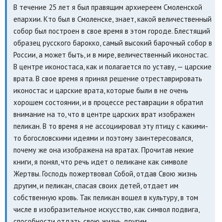
В течение 25 лет я был правящим архиереем Смоленской
епархии. Кто был в Смоленске, знает, какой величественный
собор был построен в свое время в этом городе. Блестящий
образец русского барокко, самый высокий барочный собор в
России, а может быть, и в мире, величественный иконостас.
В центре иконостаса, как и полагается по уставу, — царские
врата. В свое время я принял решение отреставрировать
иконостас и царские врата, которые были в не очень
хорошем состоянии, и в процессе реставрации я обратил
внимание на то, что в центре царских врат изображен
пеликан. В то время я не ассоциировал эту птицу с какими-
то богословскими идеями и поэтому заинтересовался,
почему же она изображена на вратах. Прочитав некие
книги, я понял, что речь идет о пеликане как символе
Жертвы. Господь пожертвовал Собой, отдав Свою жизнь
другим, и пеликан, спасая своих детей, отдает им
собственную кровь. Так пеликан вошел в культуру, в том
числе в изобразительное искусство, как символ подвига,
способности отдать свою жизнь другим.