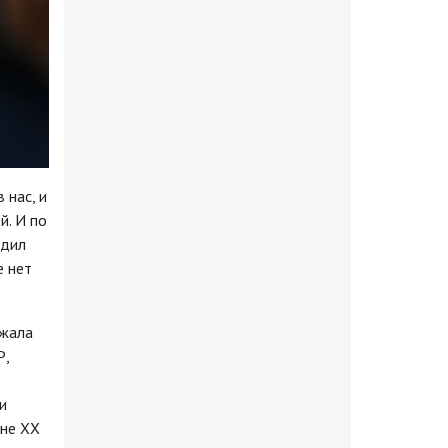
 нас, и
й. И по
одил
е нет
ожала
Р,
и
ине ХХ