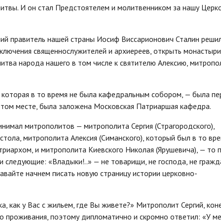
итвы. И он стал Предстоятелем и молитвенником за нашу Церко
ний правитель нашей страны Иосиф Виссарионович Сталин реши
заключения священнослужителей и архиереев, открыть монастыри
литва народа нашего в том числе к святителю Алексию, митропо
 которая в то время не была кафедральным собором, — была п
 этом месте, была заложена Московская Патриаршая кафедра.
ринимал митрополитов — митрополита Сергия (Страгородского),
ола, митрополита Алексия (Симанского), который был в то вр
риархом, и митрополита Киевского Николая (Ярушевича), — то 
 следующие: «Владыки!..» — не товарищи, не господа, не гражд
Давайте начнем писать новую страницу истории церковно-
, как у Вас с жильем, где Вы живете?» Митрополит Сергий, кон
го проживания, поэтому дипломатично и скромно ответил: «У ме