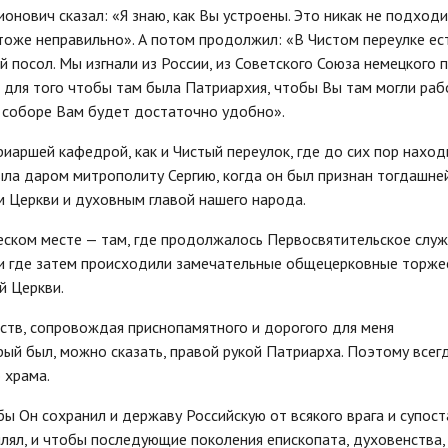
ионович сказал: «Я знаю, как Вы устроены. Это никак не подход
о тоже неправильно». А потом продолжил: «В Чистом переулке ес
 посол. Мы изгнали из России, из Советского Союза немецкого п
 для того чтобы там была Патриархия, чтобы Вы там могли раб
м соборе Вам будет достаточно удобно».
риаршей кафедрой, как и Чистый переулок, где до сих пор наход
ыла даром митрополиту Сергию, когда он был признан тогдашне
 Церкви и духовным главой нашего народа.
еском месте — там, где продолжалось Первосвятительское служ
 и где затем происходили замечательные общецерковные торже
й Церкви.
ств, сопровождая приснопамятного и дорогого для меня
ый был, можно сказать, правой рукой Патриарха. Поэтому всегд
 храма.
ы Он сохранил и державу Российскую от всякого врага и супост
плял, и чтобы последующие поколения епископата, духовенства,