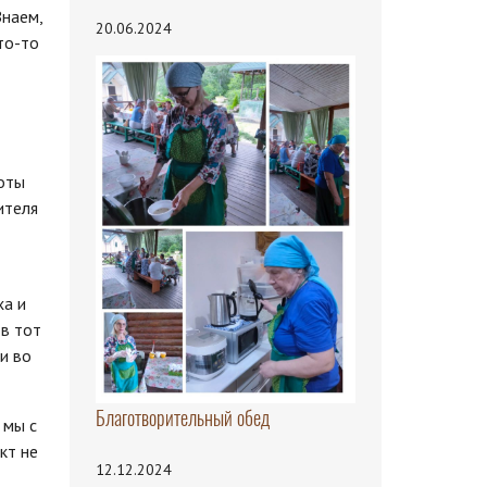
Знаем,
20.06.2024
то-то
поты
ителя
ха и
в тот
и во
Благотворительный обед
 мы с
кт не
12.12.2024