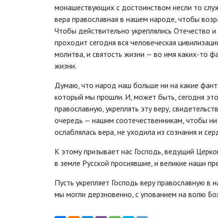
монашествующих с достоинством несли то служе
вера православная в нашем народе, чтобы возра
Чтобы действительно укреплялись Отечество и 
проходит сегодня вся человеческая цивилизация 
молитва, и святость жизни — во имя каких-то ф
жизни.
Думаю, что народ наш больше ни на какие фанта
который мы прошли. И, может быть, сегодня эт
православную, укреплять эту веру, свидетельств
очередь — нашим соотечественникам, чтобы ни 
ослаблялась вера, не уходила из сознания и се
К этому призывает нас Господь, ведущий Церко
в земле Русской просиявшие, и великие наши п
Пусть укрепляет Господь веру православную в н
мы могли дерзновенно, с упованием на волю Бо