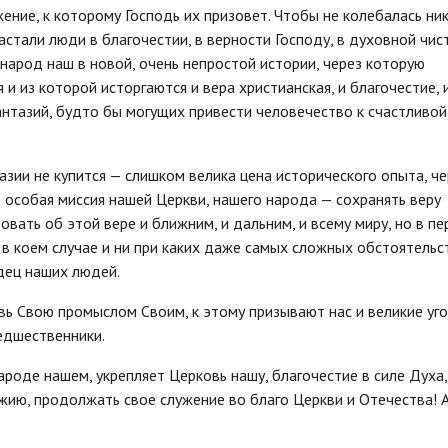
ние, к которому Господь их призовет. Чтобы не колебалась ни
стали люди в благочестии, в верности Господу, в духовной чис
народ наш в новой, очень непростой истории, через которую
и из которой исторгаются и вера христианская, и благочестие, 
антазий, будто бы могущих привести человечество к счастливой
зии не купится — слишком велика цена исторического опыта, че
о особая миссия нашей Церкви, нашего народа — сохранять веру
овать об этой вере и ближним, и дальним, и всему миру, но в п
в коем случае и ни при каких даже самых сложных обстоятельс
рдец наших людей.
вь Свою промыслом Своим, к этому призывают нас и великие уг
редшественники.
ароде нашем, укрепляет Церковь нашу, благочестие в силе Духа
жию, продолжать свое служение во благо Церкви и Отечества! 