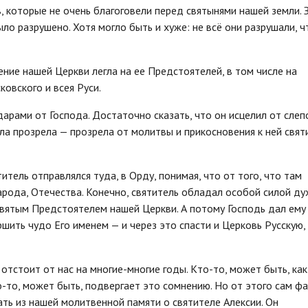
, которые не очень благоговели перед святынями нашей земли. 
о разрушено. Хотя могло быть и хуже: не всё они разрушали, ч
ние нашей Церкви легла на ее Предстоятелей, в том числе на
ковского и всея Руси.
дарами от Господа. Достаточно сказать, что он исцелил от сле
ла прозрела — прозрела от молитвы и прикосновения к ней свят
итель отправлялся туда, в Орду, понимая, что от того, что там
арода, Отечества. Конечно, святитель обладал особой силой ду
вятым Предстоятелем нашей Церкви. А потому Господь дал ему 
ить чудо Его именем — и через это спасти и Церковь Русскую, 
отстоит от нас на многие-многие годы. Кто-то, может быть, как
то-то, может быть, подвергает это сомнению. Но от этого сам фа
ать из нашей молитвенной памяти о святителе Алексии. Он