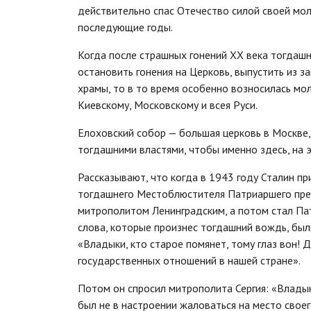
действительно спас Отечество силой своей мол
последующие годы.
Когда после страшных гонений XX века тогдаш
остановить гонения на Церковь, выпустить из 
храмы, то в то время особенно возносилась мо
Киевскому, Московскому и всея Руси.
Елоховский собор — большая церковь в Москве,
тогдашними властями, чтобы именно здесь, на
Рассказывают, что когда в 1943 году Сталин п
тогдашнего Местоблюстителя Патриаршего прест
митрополитом Ленинградским, а потом стал Пат
слова, которые произнес тогдашний вождь, были
«Владыки, кто старое помянет, тому глаз вон! 
государственных отношений в нашей стране».
Потом он спросил митрополита Сергия: «Владыка
был не в настроении жаловаться на место свое