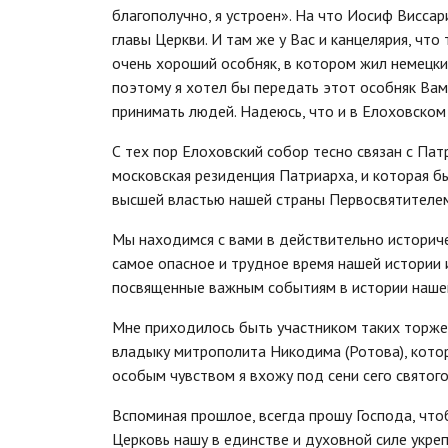
благополучно, я устроен». На что Иосиф Виссар
главы Церкви. И там же у Вас и канцелярия, чт
очень хороший особняк, в котором жил немецкий
поэтому я хотел бы передать этот особняк Вам
принимать людей. Надеюсь, что и в Елоховско
С тех пор Елоховский собор тесно связан с Пат
московская резиденция Патриарха, и которая б
высшей властью нашей страны Первосвятителем
Мы находимся с вами в действительно историч
самое опасное и трудное время нашей истории
посвященные важным событиям в истории наше
Мне приходилось быть участником таких торже
владыку митрополита Никодима (Ротова), котор
особым чувством я вхожу под сени сего святого
Вспоминая прошлое, всегда прошу Господа, чтоб
Церковь нашу в единстве и духовной силе укре