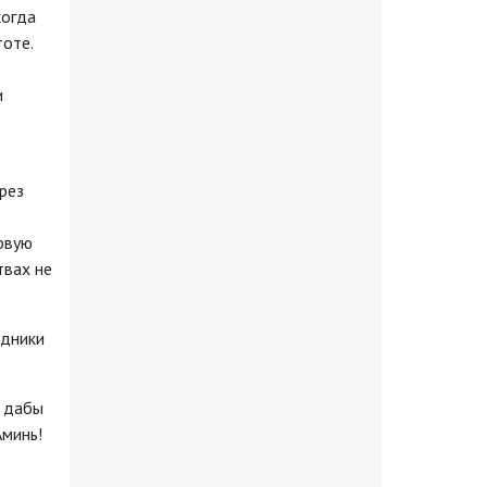
когда
тоте.
и
рез
ервую
твах не
одники
, дабы
Аминь!