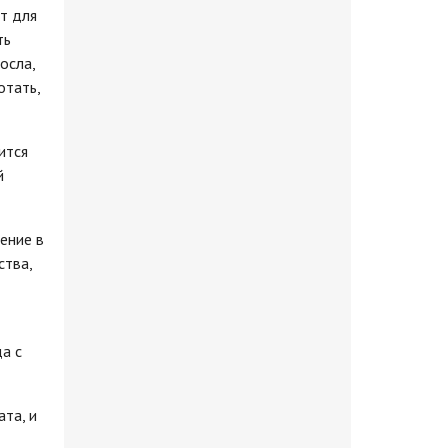
ит для
ть
осла,
отать,
ится
й
ение в
ства,
а с
ата, и