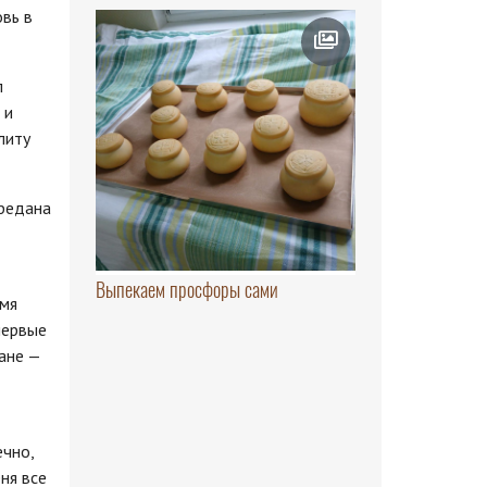
вь в
л
 и
литу
ередана
Выпекаем просфоры сами
емя
первые
ане —
ечно,
ня все