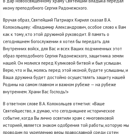
В дар новоосвященному храму Святейший Владыка передал
икону преподобного Сергия Радонежского.
Вручая образ, Святейший Патриарх Кирилл сказал В.А.
Колокольцеву: «Владимир Александрович, особое слово к Вам
как к тому, кто этой дружиной руководит. В память о
сегодняшнем богослужении я хотел бы передать для
Внутренних войск, для Вас и всех Ваших подчиненных этот
образ преподобного Сергия Радонежского, защитника земли
нашей. Он молился перед Куликовой битвой и был услышан.
Верю, что и Вы, молясь перед этой иконой, будете услышаны, и
Ваша дружина будет достойно осуществлять защиту нашей
Родины на самом главном и важном рубеже — на рубеже
внутреннем. Храни Вас Господь!»
В ответном слове В.А. Колокольцев отметил: «Ваше
Святейшество, я думаю, что сегодняшнее историческое
событие, когда Вы лично освятили храм с многовековой
историей, является знаком одобрения той работы, которую мы
проводим по укреплению веры православной среди сотен