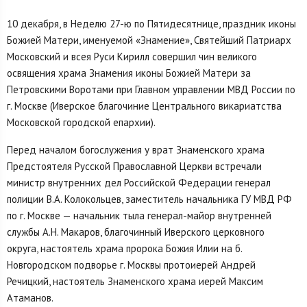
10 декабря, в Неделю 27-ю по Пятидесятнице, праздник иконы
Божией Матери, именуемой «Знамение», Святейший Патриарх
Московский и всея Руси Кирилл совершил чин великого
освящения храма Знамения иконы Божией Матери за
Петровскими Воротами при Главном управлении МВД России по
г. Москве (Иверское благочиние Центрального викариатства
Московской городской епархии).
Перед началом богослужения у врат Знаменского храма
Предстоятеля Русской Православной Церкви встречали
министр внутренних дел Российской Федерации генерал
полиции В.А. Колокольцев, заместитель начальника ГУ МВД РФ
по г. Москве — начальник тыла генерал-майор внутренней
службы А.Н. Макаров, благочинный Иверского церковного
округа, настоятель храма пророка Божия Илии на б.
Новгородском подворье г. Москвы протоиерей Андрей
Речицкий, настоятель Знаменского храма иерей Максим
Атаманов.