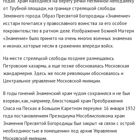
годах. Храм находился на берегу речки Неглинной неподалеку
от Трубной площади, на границе стрелецкой слободы
Земляного города. Образ Пресвятой Богородицы «Знамение»
исстари почитался у православного воинства за его особое
покровительство в ратном деле. Изображение Божией Матери
«Знамение» было принято на очень многих военных знаменах
и иконах, которые несли в сражениях впереди войск.
На месте стрелецкой слободы позднее размещались
Петровские казармы, а еще позже обосновалась Московская
жандармерия. Здесь же после революции обосновалось и
Центральное управление Московской милиции.
В годы гонений Знаменский храм чудом сохранился и не был
взорван, как, например, близстоящий храм Преображения
Спаса на Песках в Большом Каретном переулке. 16 января 1932
года постановлением Президиума Мособлисполкома храм
Знамения Пресвятой Богородицы был закрыт «в связи с острой
необходимостью в помещении» под архив Управления
Московской милиции.