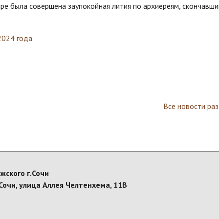
е была совершена заупокойная лития по архиереям, скончавши
2024 года
Все новости ра
жского г.Сочи
Сочи, улица Аллея Челтенхема, 11В