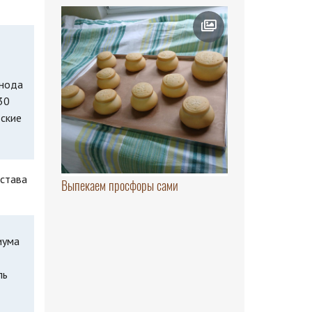
инода
30
тские
остава
Выпекаем просфоры сами
иума
ль