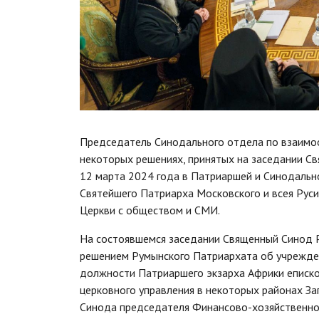
Председатель Синодального отдела по взаимоо
некоторых решениях, принятых на заседании С
12 марта 2024 года в Патриаршей и Синодаль
Святейшего Патриарха Московского и всея Рус
Церкви с обществом и СМИ.
На состоявшемся заседании Священный Синод Р
решением Румынского Патриархата об учрежден
должности Патриаршего экзарха Африки еписко
церковного управления в некоторых районах За
Синода председателя Финансово-хозяйственног