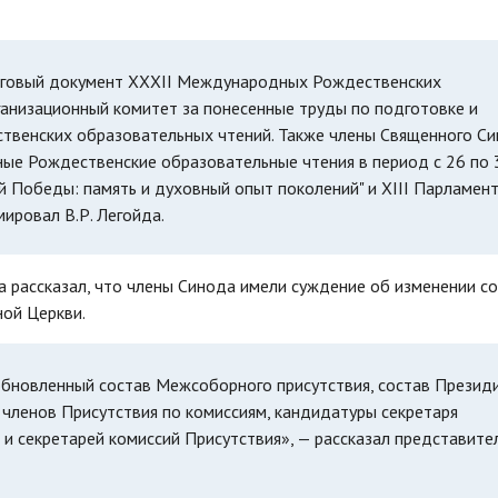
тоговый документ XXХII Международных Рождественских
ганизационный комитет за понесенные труды по подготовке и
венских образовательных чтений. Также члены Священного С
ые Рождественские образовательные чтения в период с 26 по 
й Победы: память и духовный опыт поколений" и XIII Парламен
ировал В.Р. Легойда.
 рассказал, что члены Синода имели суждение об изменении с
ой Церкви.
бновленный состав Межсоборного присутствия, состав Презид
членов Присутствия по комиссиям, кандидатуры секретаря
и секретарей комиссий Присутствия», — рассказал представите