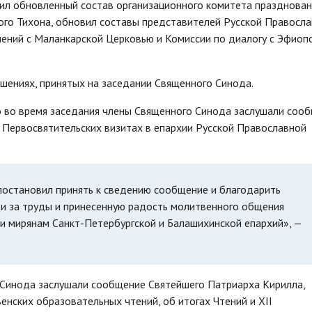
дил обновленный состав организационного комитета празднован
ого Тихона, обновил составы представителей Русской Правосл
шений с Маланкарской Церковью и Комиссии по диалогу с Эфиоп
ешениях, принятых на заседании Священного Синода.
о во время заседания члены Священного Синода заслушали соо
 Первосвятительских визитах в епархии Русской Православной
остановил принять к сведению сообщение и благодарить
и за труды и принесенную радость молитвенного общения
и мирянам Санкт-Петербургской и Балашихинской епархий», —
ы Синода заслушали сообщение Святейшего Патриарха Кирилла,
ских образовательных чтений, об итогах Чтений и XII