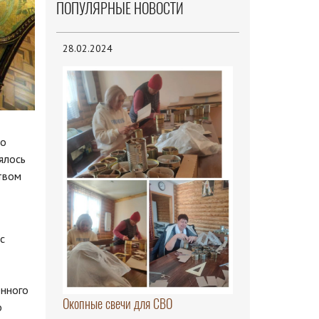
ПОПУЛЯРНЫЕ НОВОСТИ
28.02.2024
 о
ялось
твом
с
енного
Окопные свечи для СВО
о