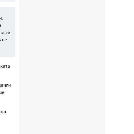
н,
и
ности
в не
рхата
овили
ые
яда