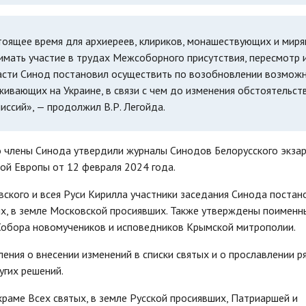
оящее время для архиереев, клириков, монашествующих и миря
мать участие в трудах Межсоборного присутствия, пересмотр 
асти Синод постановил осуществить по возобновлении возмож
ивающих на Украине, в связи с чем до изменения обстоятельст
иссий», — продолжил В.Р. Легойда.
о члены Синода утвердили журналы Синодов Белорусского экза
ой Европы от 12 февраля 2024 года.
кого и всея Руси Кирилла участники заседания Синода постан
ых, в земле Московской просиявших. Также утверждены поименн
Собора новомучеников и исповедников Крымской митрополии.
ения о внесении изменений в списки святых и о прославлении р
угих решений.
раме Всех святых, в земле Русской просиявших, Патриаршей и