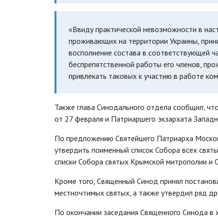
«Ввиду практической невозможности в наст
проживающих на территории Украины, прини
восполнение состава в соответствующей ч
беспрепятственной работы его членов, прож
привлекать таковых к участию в работе ком
Также глава Синодального отдела сообщил, чт
от 27 февраля и Патриаршего экзархата Западн
По предложению Святейшего Патриарха Московс
утвердить поименный список Собора всех свят
списки Собора святых Крымской митрополии и 
Кроме того, Священный Синод принял постановл
местночтимых святых, а также утвердил ряд др
По окончании заседания Священного Синода в х