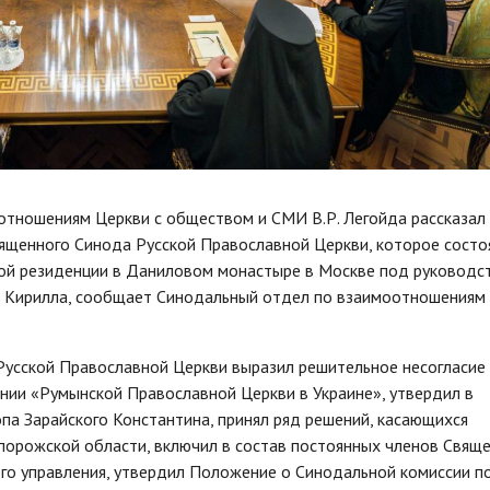
тношениям Церкви с обществом и СМИ В.Р. Легойда рассказал
вященного Синода Русской Православной Церкви, которое состо
ной резиденции в Даниловом монастыре в Москве под руководс
и Кирилла, сообщает Синодальный отдел по взаимоотношениям
усской Православной Церкви выразил решительное несогласие 
ии «Румынской Православной Церкви в Украине», утвердил в
па Зарайского Константина, принял ряд решений, касающихся
порожской области, включил в состав постоянных членов Свящ
о управления, утвердил Положение о Синодальной комиссии п