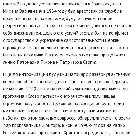
гонений по доносу обновленцев оказался в Соловках, отец
Михаил Васильевич в 1934 году был арестован за службу в
церкви и пение на клиросе. Но, будучи внуком и сыном
репрессированных, Патриарх, тем не менее, никогда не считал
себя диссидентом. Целью его усилий всегда был не конфликт
с государством, а укрепление самостоятельности Церкви,
ограждение ее от внешних вмешательств, когда бы и от кого
бы они ни исходили. В этом он очень отчетливо продолжает
линию Патриарха Тихона и Патриарха Сергия.
Еще до интронизации будущий Патриарх развернул активную
внешнюю общественную деятельность в интересах Церкви и
ее миссии. С 1994 года на российском телевидении выходила
программа «Слово пастыря» с его участием, получившая
огромную популярность. Духовное просвещение аудитории
митрополит Кирилл вел простым и доступным языком, не
избегая при этом сложных вопросов, обнаружив уже в то время
дар проповедника и ритора. В конце 1990-х годов на Радио
России выходила программа «Христос посреди нас», в которой