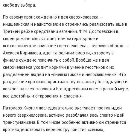
свободу выбора.
По своему происхождению идея сверхчеловека —
ницшеанская и нацистская: ее стремились реализовать еще в
Третьем рейхе средствами евгеники. Ф.М. Достоевский в
своем романе «Бесы» дает нам литературное и
психологическое описание сверхчеловека — «человекобога» —
Алексея Кириллова, адепта религии смерти, которому в
финале суждено покончить с собой. Вообще же идея
сверхчеловека уходит корнями в учение гностиков с их
разделением людей на «пневматиков» и непосвященных. Это
разделение противно христианству, поскольку Господь умер и
воскрес за всех, заповеди Его адресованы всем в равной мере,
все достойны и откровения, и спасения.
Патриарх Кирилл последовательно выступает против идеи
нового сверхчеловека, активно разоблачая весь спектр идей
трансгуманизма. В том числе особенно активно он стремится
противодействовать пересмотру понятия «семья»,