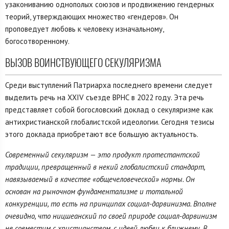
узакониванию однополых союзов и продвижению гендерных
теорий, утверждающих множество «гендеров». Он
проповедует любовь к человеку изначальному,
богосотворенному.
ВЫЗОВ ВОИНСТВУЮЩЕГО СЕКУЛЯРИЗМА
Среди выступлений Патриарха последнего времени следует
выделить речь на XXIV съезде ВРНС в 2022 году. Эта речь
представляет собой богословский доклад о секуляризме как
антихристианской глобалистской идеологии. Сегодня тезисы
этого доклада приобретают все большую актуальность.
Современный секуляризм — это продукт протестантской
традиции, превращенный в некий глобалистский стандарт,
навязываемый в качестве «общечеловеческой» нормы. Он
основан на рыночном фундаментализме и тотальной
конкуренции, то есть на принципах социал-дарвинизма. Вполне
очевидно, что ницшеанский по своей природе социал-дарвинизм
не совместим с христианством, с идеей любви к ближнему. В