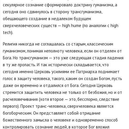
секулярное сознание сформировало доктрину гуманизма, а
сегодня оно сдвинулось в сторону трансгуманизма,
обещающего создание в недалеком будущем
сверхчеловеческих существ — high hume (по аналогии с high
tech).
Религия никогда не соглашалась со старым, классическим
гуманизмом, понимая неполноту человека, если он отделен от
Бога. Но трансгуманизм — это уже следующая стадия падения
в ту же пропасть. И так исторически складывается, что
сегодня именно Церковь усилиями ее Патриарха поднимает
голос в защиту человека, такого, каким он создан Богом, пусть
даже он временно и отдалился от Бога. Сегодня Церковь
стремится защитить человека не только от безбожия, но и от
расчеловечивания (хотя второе — это, бесспорно, следствие
первого). Проект транс-человека, сверхчеловека является
богоборческим. Он представляет собой отрицание
божественного замысла о человеке и одновременно способ
контролировать сознание людей, в которое Бог вложил