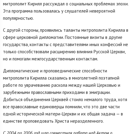
митрополит Кирилл рассуждал о социальных проблемах эпохи.
Эта программа пользовалась у слушателей невероятной
популярностью.
С другой стороны, проявились таланты митрополита Кирилла в
сфере церковной дипломатии. Постоянные визиты в другие
государства, контакты с представителями иных конфессий не
только способствовали расширению влияния Русской Церкви,
но и помогали межгосударственным контактам.
Дипломатические и проповеднические способности
митрополита Кирилла сказались в многолетней поэтапной
работе по уврачеванию раскола между нашей Церковью и
зарубежными православными приходами в эмиграции.
Добиться объединения Церквей стоило немалого труда, хотя
все православные единоверцы помнили, что это две части
одной исторической матери-Церкви и их общая задача — в
единстве проповедовать Христа неразделенного.
С 2004 по 2006 год шла совместная работа над Актом о