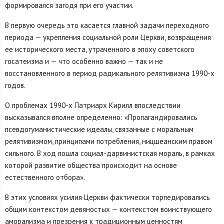
формировался загодя при его участии.
В первую очередь это касается главной задачи переходного
периода — укрепления социальной роли Церкви, возвращения
ее исторического места, утраченного в эпоху советского
госатеизма и — что особенно важно — так и не
восстановленного в период радикального релятивизма 1990-х
годов.
О проблемах 1990-х Патриарх Кирилл впоследствии
высказывался вполне определенно: «Пропагандировались
псевдогуманистические идеалы, связанные с моральным
релятивизмом, принципами потребления, ницшеанским правом
сильного. В ход пошла социал-дарвинистская мораль, в рамках
которой развитие общества происходит на основе
естественного отбора».
В этих условиях усилия Церкви фактически торпедировались
общим контекстом девяностых — контекстом воинствующего
аморализма и презрения к традиционным ценностям