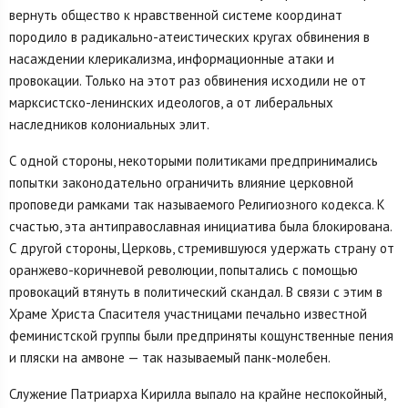
вернуть общество к нравственной системе координат
породило в радикально-атеистических кругах обвинения в
насаждении клерикализма, информационные атаки и
провокации. Только на этот раз обвинения исходили не от
марксистско-ленинских идеологов, а от либеральных
наследников колониальных элит.
С одной стороны, некоторыми политиками предпринимались
попытки законодательно ограничить влияние церковной
проповеди рамками так называемого Религиозного кодекса. К
счастью, эта антиправославная инициатива была блокирована.
С другой стороны, Церковь, стремившуюся удержать страну от
оранжево-коричневой революции, попытались с помощью
провокаций втянуть в политический скандал. В связи с этим в
Храме Христа Спасителя участницами печально известной
феминистской группы были предприняты кощунственные пения
и пляски на амвоне — так называемый панк-молебен.
Служение Патриарха Кирилла выпало на крайне неспокойный,