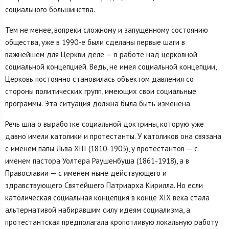
социального большинства.
Тем не менее, вопреки сложному и запущенному состоянию
общества, уже в 1990-е были сделаны первые шаги в
важнейшем для Церкви деле — в работе над церковной
социальной концепцией. Ведь, не имея социальной концепции,
Церковь постоянно становилась объектом давления со
стороны политических групп, имеющих свои социальные
программы. Эта ситуация должна была быть изменена.
Речь шла о выработке социальной доктрины, которую уже
давно имели католики и протестанты. У католиков она связана
с именем папы Льва XIII (1810-1903), у протестантов — с
именем пастора Уолтера Раушенбуша (1861-1918), а в
Православии — с именем ныне действующего и
здравствующего Святейшего Патриарха Кирилла. Но если
католическая социальная концепция в конце XIX века стала
альтернативой набиравшим силу идеям социализма, а
протестантская предполагала кропотливую локальную работу