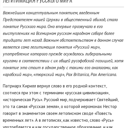
ЛЕГИТИМАЦИЯ РУССКОГО МИРА
Важнейшим концептуальным понятием, введенным
Предстоятелем нашей Церкви в общественный обиход, стало
понятие Русского мира. Оно впервые прозвучало в его
выступлениях на Всемирном русском народном соборе более
тридцати лет назад. Важным обстоятельством в данном случае
является сама легитимация понятия «Русский мир»,
употребление которого прежде осуждалось либеральными
кругами в соответствии с их общей русофобской позицией, хотя
понятие это стоит в одном ряду с такими его аналогами, как
«арабский мир», «тюркский мир», Pax Britanica, Pax Americana.
Патриарх Кирилл вернул слово в его родной контекст,
соотнеся при этом с терминами «русская цивилизация»,
«историческая Русь». Русский мир, подчеркивает Святейший,
это та самая «Русская земля», о которой иеромонах Нестор
говорит в знаменитом своем летописном своде «Повесть
временных лет». А в летописях, как известно, слово «Русь»
употребляется и как государственное образование, и как