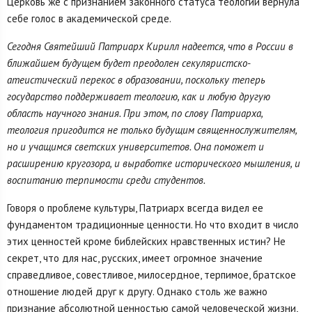
Церковь же с признанием законного статуса теологии вернула
себе голос в академической среде.
Сегодня Святейший Патриарх Кирилл надеется, что в России в
ближайшем будущем будет преодолен секуляристско-
атеистический перекос в образовании, поскольку теперь
государство поддерживает теологию, как и любую другую
область научного знания. При этом, по слову Патриарха,
теология пригодится не только будущим священнослужителям,
но и учащимся светских университетов. Она поможет и
расширению кругозора, и выработке исторического мышления, и
воспитанию терпимости среди студентов.
Говоря о проблеме культуры, Патриарх всегда видел ее
фундаментом традиционные ценности. Но что входит в число
этих ценностей кроме библейских нравственных истин? Не
секрет, что для нас, русских, имеет огромное значение
справедливое, совестливое, милосердное, терпимое, братское
отношение людей друг к другу. Однако столь же важно
признание абсолютной ценностью самой человеческой жизни,