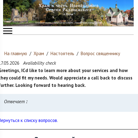
На главную
/
Храм
/
Настоятель
/
Вопрос священнику
17.05.2026
Availability check
Greetings, IСd like to learn more about your services and how
they could fit my needs. Would appreciate a call back to discuss
further. Looking forward to hearing back.
Отвечает
:
Вернуться к списку вопросов.