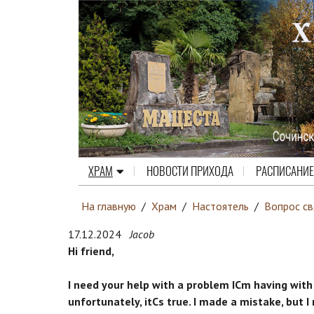
ХРАМ
НОВОСТИ ПРИХОДА
РАСПИСАНИЕ
На главную
/
Храм
/
Настоятель
/
Вопрос с
17.12.2024
Jacob
Hi friend,
I need your help with a problem IСm having with 
unfortunately, itСs true. I made a mistake, but I 