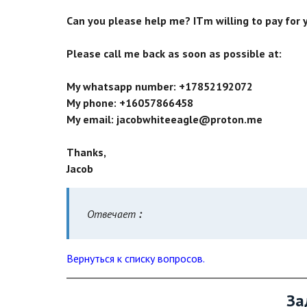
Can you please help me? IТm willing to pay for 
Please call me back as soon as possible at:
My whatsapp number: +17852192072
My phone: +16057866458
My email: jacobwhiteeagle@proton.me
Thanks,
Jacob
Отвечает
:
Вернуться к списку вопросов.
За