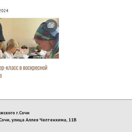
.2024
ер-класс в воскресной
е
жского г.Сочи
Сочи, улица Аллея Челтенхема, 11В