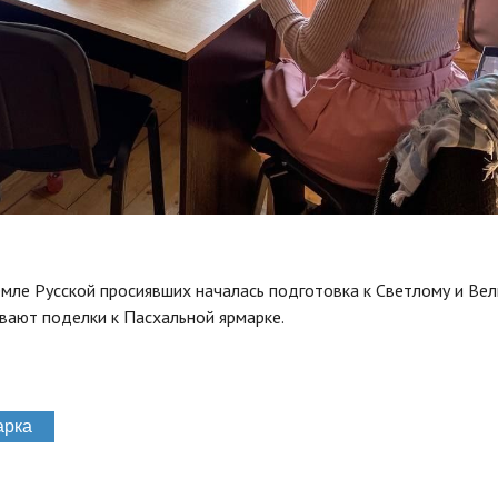
земле Русской просиявших началась подготовка к Светлому и Ве
ивают поделки к Пасхальной ярмарке.
арка