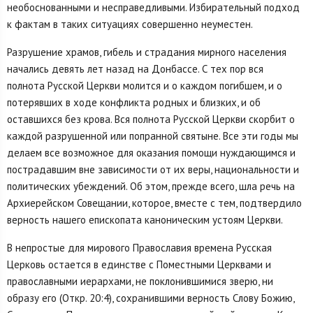
необоснованными и несправедливыми. Избирательный подход
к фактам в таких ситуациях совершенно неуместен.
Разрушение храмов, гибель и страдания мирного населения
начались девять лет назад на Донбассе. С тех пор вся
полнота Русской Церкви молится и о каждом погибшем, и о
потерявших в ходе конфликта родных и близких, и об
оставшихся без крова. Вся полнота Русской Церкви скорбит о
каждой разрушенной или попранной святыне. Все эти годы мы
делаем все возможное для оказания помощи нуждающимся и
пострадавшим вне зависимости от их веры, национальности и
политических убеждений. Об этом, прежде всего, шла речь на
Архиерейском Совещании, которое, вместе с тем, подтвердило
верность нашего епископата каноническим устоям Церкви.
В непростые для мирового Православия времена Русская
Церковь остается в единстве с Поместными Церквами и
православными иерархами, не поклонившимися зверю, ни
образу его (Откр. 20:4), сохранившими верность Слову Божию,