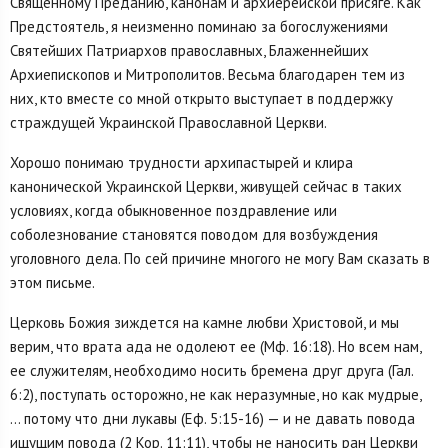
Священному Преданию, канонам и архиерейской присяге. Как
Предстоятель, я неизменно поминаю за богослужениями
Святейших Патриархов православных, Блаженнейших
Архиепископов и Митрополитов. Весьма благодарен тем из
них, кто вместе со мной открыто выступает в поддержку
страждущей Украинской Православной Церкви.
Хорошо понимаю трудности архипастырей и клира
канонической Украинской Церкви, живущей сейчас в таких
условиях, когда обыкновенное поздравление или
соболезнование становятся поводом для возбуждения
уголовного дела. По сей причине многого не могу Вам сказать в
этом письме.
Церковь Божия зиждется на камне любви Христовой, и мы
верим, что врата ада не одолеют ее (Мф. 16:18). Но всем нам,
ее служителям, необходимо носить бремена друг друга (Гал.
6:2), поступать осторожно, не как неразумные, но как мудрые,
… потому что дни лукавы (Еф. 5:15-16) — и не давать повода
ищущим повода (2 Кор. 11:11), чтобы не наносить ран Церкви