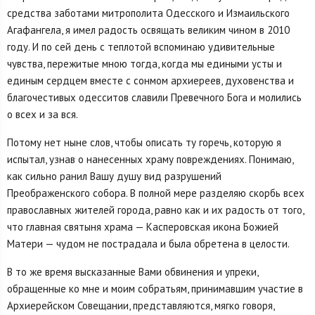
средства заботами митрополита Одесского и Измаильского
Агафангела, я имел радость освящать великим чином в 2010
году. И по сей день с теплотой вспоминаю удивительные
чувства, пережитые мною тогда, когда мы едиными усты и
единым сердцем вместе с сонмом архиереев, духовенства и
благочестивых одесситов славили Превечного Бога и молились
о всех и за вся.
Потому нет ныне слов, чтобы описать ту горечь, которую я
испытал, узнав о нанесенных храму повреждениях. Понимаю,
как сильно ранил Вашу душу вид разрушений
Преображенского собора. В полной мере разделяю скорбь всех
православных жителей города, равно как и их радость от того,
что главная святыня храма — Касперовская икона Божией
Матери — чудом не пострадала и была обретена в целости.
В то же время высказанные Вами обвинения и упреки,
обращенные ко мне и моим собратьям, принимавшим участие в
Архиерейском Совещании, представляются, мягко говоря,