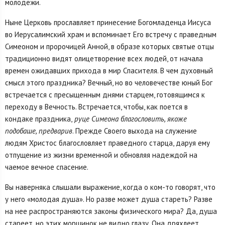
молодежи.
Ныне Церковь прославляет принесение Богомладенца Иисуса
во Иерусалимский храм и вспоминает Его встречу с праведным
Симеоном и пророчицей Анной, в образе которых святые отцы
традиционно видят олицетворение всех людей, от начала
времен ожидавших прихода в мир Спасителя. В чем духовный
смысл этого праздника? Вечный, но во человечестве юный Бог
встречается с пресыщенным днями старцем, готовящимся к
переходу в Вечность. Встречается, чтобы, как поется в
кондаке праздника,
руце Симеона благословить, якоже
подобаше, предварив
. Прежде Своего выхода на служение
людям Христос благословляет праведного старца, даруя ему
отпущение из жизни временной и обновляя надеждой на
чаемое вечное спасение.
Вы наверняка слышали выражение, когда о ком-то говорят, что
у него «молодая душа». Но разве может душа стареть? Разве
на нее распространяются законы физического мира? Да, душа
стареет, но этих морщинок не видно глазу. Она дряхлеет