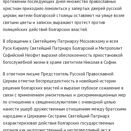
протяжении последующих дней множество православных
христиан приходило помолиться у запертых дверей русской
церкви, жители болгарской столицы оставляют на улице возле
святыни цветы и записки, выражают протест против
полицейских действий болгарских властей.
В обращении к Святейшему Патриарху Московскому и всея
Руси Кириллу Святейший Патриарх Болгарский и Митрополит
Софийский Неофит выразил обеспокоенность приостановкой
богослужебной жизни в храме святителя Николая в Софии.
В ответном письме Предстоятель Русской Православной
Церкви отметил беспрецедентность в новейшей истории
решения болгарских властей и выразил глубокое сожаление в
связи с применением унизительных и дискриминационных мер
по отношению к священнослужителям с очевидной целью
нанести ущерб дружественным отношениям между братскими
народами и Церквами-Сестрами. Святейший Патриарх
охарактеризовал действия болгарских государственных
органов как недружественный и несправедливый акт в